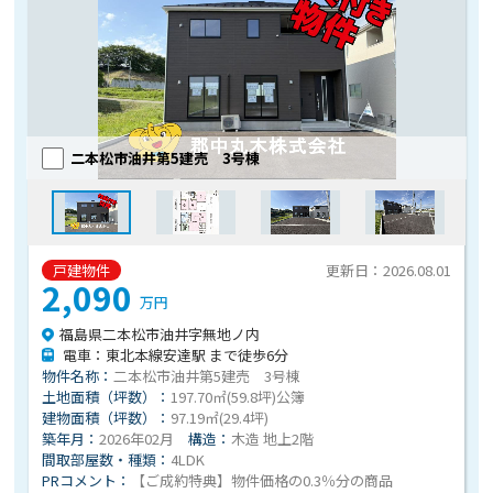
二本松市油井第5建売 3号棟
戸建物件
更新日：2026.08.01
2,090
万円
福島県二本松市油井字無地ノ内
電車：東北本線安達駅 まで徒歩6分
物件名称：
二本松市油井第5建売 3号棟
土地面積（坪数）：
197.70㎡(59.8坪)公簿
建物面積（坪数）：
97.19㎡(29.4坪)
築年月：
2026年02月
構造：
木造 地上2階
間取部屋数・種類：
4LDK
PRコメント：
【ご成約特典】物件価格の0.3％分の商品