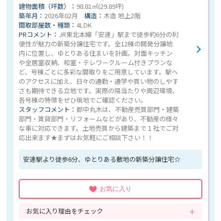
建物面積（坪数）：
98.81㎡(29.89坪)
築年月：
2026年02月
構造：
木造 地上2階
間取部屋数・種類：
4LDK
PRコメント：
JR東北本線「安達」駅まで徒歩約6分の利
便性が魅力の新築分譲住宅です。全12棟の開発分譲地
内に位置し、ゆとりある住まいを計画。対面キッチン
や全居室収納、和室・テレワークルーム付きプランな
ど、号棟ごとに多彩な間取りをご用意しています。駅へ
のアクセスに加え、日々の通勤・通学や買い物のしやす
さも期待できる立地です。実際の陽当たりや周辺環境、
各号棟の特徴をぜひ現地でご確認ください。
スタッフコメント：
郡中丸木は、不動産売買部門・建築
部門・賃貸部門・リフォームなどがあり、不動産の様々
な事に対応できます。土地売買から建築まで１社でご対
応出来ます★まずはお気軽にご相談下さい！！
安達駅より徒歩6分、ゆとりある敷地の新築分譲住宅☆
お気に入り
お気に入り理由をチェック