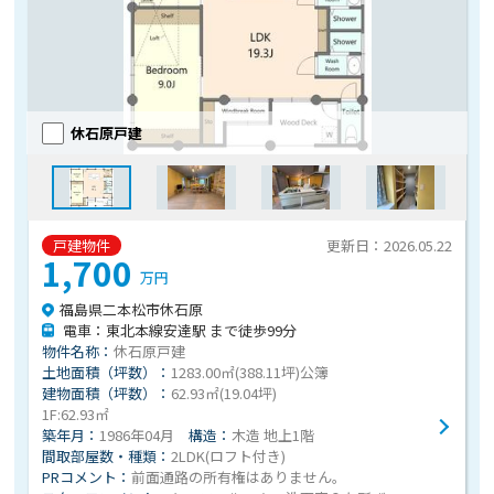
休石原戸建
戸建物件
更新日：2026.05.22
1,700
万円
福島県二本松市休石原
電車：東北本線安達駅 まで徒歩99分
物件名称：
休石原戸建
土地面積（坪数）：
1283.00㎡(388.11坪)公簿
建物面積（坪数）：
62.93㎡(19.04坪)
1F:62.93㎡
築年月：
1986年04月
構造：
木造 地上1階
間取部屋数・種類：
2LDK(ロフト付き)
PRコメント：
前面通路の所有権はありません。