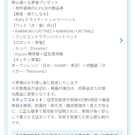
券or選べる家電プレゼント
・物件価格の0.3％分の商品券
【美容・身だしなみ】
・ReFa ドライヤー＋シャワーヘッド
【ペット（犬・猫）向け】
・KARIMOKU CAT TREE＋KARIMOKU CAT TABLE
・アンビエントラウンジペットベット
【ロボット・家電】
・ルンバ（Dreame）
・Dyson 掃除機＋空気清浄機
【キッチン家電】
オーブンレンジ（日立／SHARP／東芝）＋炊飯器（タ
イガー／Panasonic）
※家電はお引渡し後に発送いたします
※対象商品が品切れ・廃番の場合は、同等品または類
似商品に変更となります。
スタッフコメント：
住宅性能表示制度4分野6項目で最高
等級を取得。耐震性・耐久性・維持管理性・省エネ性な
ど、公正な基準で高性能が証明された、家族が長く安心
して暮らせる住まいです。将来を見据えた安心感も魅力
です。