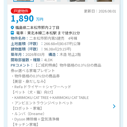
戸建物件
更新日：2026.08.01
1,890
万円
福島県二本松市郭内２丁目
電車：東北本線二本松駅 まで徒歩21分
物件名称：
二本松市郭内第5建売 4号棟
土地面積（坪数）：
266.68㎡(80.67坪)公簿
建物面積（坪数）：
96.38㎡(29.15坪)
築年月：
2026年03月
構造：
木造 地上2階
間取部屋数・種類：
4LDK
PRコメント：
【ご成約特典】物件価格の0.3％分の商品
券or選べる家電プレゼント
・物件価格の0.3％分の商品券
【美容・身だしなみ】
・ReFa ドライヤー＋シャワーヘッド
【ペット（犬・猫）向け】
・KARIMOKU CAT TREE＋KARIMOKU CAT TABLE
・アンビエントラウンジペットベット
【ロボット・家電】
・ルンバ（Dreame）
・Dyson 掃除機＋空気清浄機
【キッチン家電】