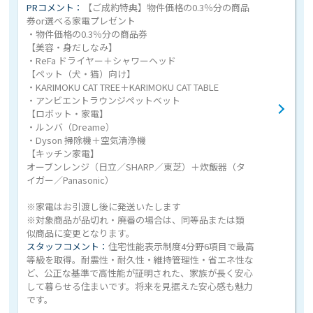
PRコメント：
【ご成約特典】物件価格の0.3％分の商品
券or選べる家電プレゼント
・物件価格の0.3％分の商品券
【美容・身だしなみ】
・ReFa ドライヤー＋シャワーヘッド
【ペット（犬・猫）向け】
・KARIMOKU CAT TREE＋KARIMOKU CAT TABLE
・アンビエントラウンジペットベット
【ロボット・家電】
・ルンバ（Dreame）
・Dyson 掃除機＋空気清浄機
【キッチン家電】
オーブンレンジ（日立／SHARP／東芝）＋炊飯器（タ
イガー／Panasonic）
※家電はお引渡し後に発送いたします
※対象商品が品切れ・廃番の場合は、同等品または類
似商品に変更となります。
スタッフコメント：
住宅性能表示制度4分野6項目で最高
等級を取得。耐震性・耐久性・維持管理性・省エネ性な
ど、公正な基準で高性能が証明された、家族が長く安心
して暮らせる住まいです。将来を見据えた安心感も魅力
です。