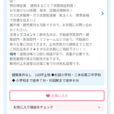
証！
特別保証書 建物まるごと７年間保証制度！
お引渡から10年間 毎年 定期点検無料！
ガス式床暖房・ガス衣類乾燥機 乾太くん 標準装備
で快適な住まい♪
展示場・建売案内も可能ですので、お気軽にお問い合わ
せください。
スタッフコメント：
郡中丸木は、不動産売買部門・建
築部門・賃貸部門・リフォームなどがあり、不動産の
様々な事に対応できます。土地売買から建築まで１社で
ご対応出来ます★まずはお気軽にご相談下さい！！
備考：
道路台帳と公図に相違があり、測量が必要です。
敷地面積が減る可能性があります。
敷地内上水道管は近隣三者での共有私設管です。
建築条件なし 120坪土地 ◆杉田小学校・二本松第三中学校
◆ 小学校まで徒歩７分・杉田駅まで徒歩６分
お気に入り
お気に入り理由をチェック