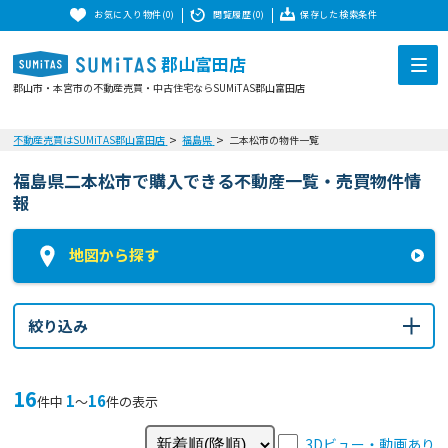
お気に入り物件(0)
閲覧履歴(0)
保存した検索条件
郡山富田店
郡山市・本宮市の不動産売買・中古住宅ならSUMiTAS郡山富田店
不動産売買はSUMiTAS郡山富田店
福島県
二本松市の物件一覧
福島県二本松市で購入できる不動産一覧・売買物件情
報
地図から探す
絞り込み
16
1
16
件中
〜
件の表示
3Dビュー・動画あり