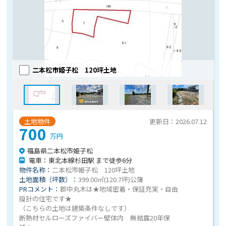
二本松市姫子松 120坪土地
土地物件
更新日：2026.07.12
700
万円
福島県二本松市姫子松
電車：東北本線杉田駅 まで徒歩6分
物件名称：
二本松市姫子松 120坪土地
土地面積（坪数）：
399.00㎡(120.7坪)公簿
PRコメント：
郡中丸木は★地域密着・保証充実・自由
設計の住宅です★
（こちらの土地は建築条件なしです）
断熱材セルローズファイバー壁体内 無結露20年保