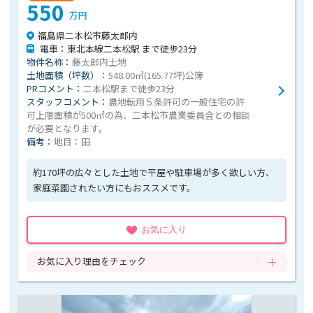
550
万円
福島県二本松市藤太郎内
電車：東北本線二本松駅 まで徒歩23分
物件名称：
藤太郎内土地
土地面積（坪数）：
548.00㎡(165.77坪)公簿
PRコメント：
二本松駅まで徒歩23分
スタッフコメント：
農地転用５条許可の一般住宅の許
可上限面積が500㎡の為、二本松市農業委員会との相談
が必要となります。
備考：
地目：田
約170坪の広々とした土地で平屋や駐車場が多く欲しい方、
家庭菜園されたい方にもおススメです。
お気に入り
お気に入り理由をチェック