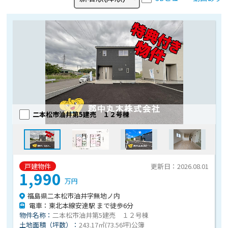
二本松市油井第5建売 １２号棟
戸建物件
更新日：2026.08.01
1,990
万円
福島県二本松市油井字無地ノ内
電車：東北本線安達駅 まで徒歩6分
物件名称：
二本松市油井第5建売 １２号棟
土地面積（坪数）：
243.17㎡(73.56坪)公簿