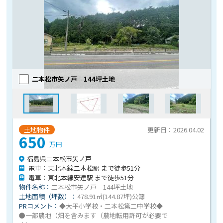
二本松市矢ノ戸 144坪土地
土地物件
更新日：2026.04.02
650
万円
福島県二本松市矢ノ戸
電車：東北本線二本松駅 まで徒歩51分
電車：東北本線安達駅 まで徒歩51分
物件名称：
二本松市矢ノ戸 144坪土地
土地面積（坪数）：
478.91㎡(144.87坪)公簿
PRコメント：
◆大平小学校・二本松第二中学校◆
●一部農地（畑を含みます（農地転用許可が必要で