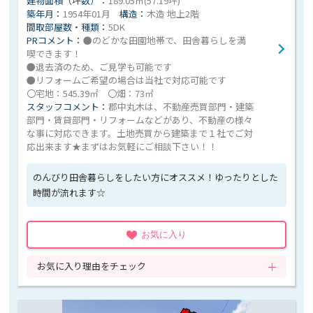
建物面積（坪数）：
189.05㎡(57.19坪)
築年月：
1954年01月
構造：
木造 地上2階
間取部屋数・種類：
5DK
PRコメント：
●のどかな田園地帯で、田舎暮らしを満
喫できます！
●退去済のため、ご見学も可能です
●リフォームご希望の場合は当社で対応可能です
〇宅地：545.39㎡ 〇畑：73㎡
スタッフコメント：
郡中丸木は、不動産売買部門・建築
部門・賃貸部門・リフォームなどがあり、不動産の様々
な事に対応できます。土地売買から建築まで１社でご対
応出来ます★まずはお気軽にご相談下さい！！
のんびり田舎暮らしをしたい方にオススメ！ゆったりとした
時間が流れます☆
お気に入り
お気に入り理由をチェック