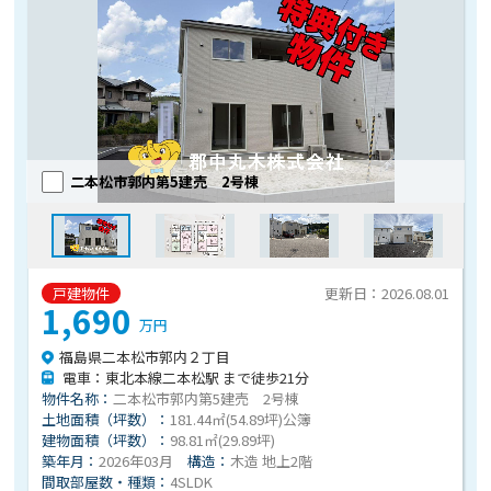
二本松市郭内第5建売 2号棟
戸建物件
更新日：2026.08.01
1,690
万円
福島県二本松市郭内２丁目
電車：東北本線二本松駅 まで徒歩21分
物件名称：
二本松市郭内第5建売 2号棟
土地面積（坪数）：
181.44㎡(54.89坪)公簿
建物面積（坪数）：
98.81㎡(29.89坪)
築年月：
2026年03月
構造：
木造 地上2階
間取部屋数・種類：
4SLDK