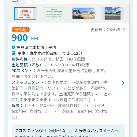
分譲地
更新日：2026.05.10
900
万円
福島県二本松市上平内
電車：東北本線杉田駅 まで徒歩12分
物件名称：
クロスタウン杉田 NO３区画
土地面積（坪数）：
381.57㎡(115.42坪)公簿
PRコメント：
※一部西側擁壁が崖条例に抵触します。
詳細はお問合せ下さい。
スタッフコメント：
郡中丸木は、不動産売買部門・建
築部門・賃貸部門・リフォームなどがあり、不動産の
様々な事に対応できます。土地売買から建築まで１社で
ご対応出来ます★まずはお気軽にご相談下さい！！
備考：
③区画 650万円（建築条件付） ・ ⑤区画
630万円（条件なし） ・ ⑥区画 650万円（条件な
し）
クロスタウン杉田【建条件なし】 お好きなハウスメーカー