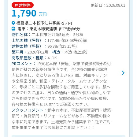
戸建物件
更新日：2026.08.01
1,790
万円
福島県二本松市油井字無地ノ内
電車：東北本線安達駅 まで徒歩6分
物件名称：
二本松市油井第5建売 5号棟
土地面積（坪数）：
177.46㎡(53.68坪)公簿
建物面積（坪数）：
96.38㎡(29.15坪)
築年月：
2026年02月
構造：
木造 地上2階
間取部屋数・種類：
4LDK
PRコメント：
JR東北本線「安達」駅まで徒歩約6分の利
便性が魅力の新築分譲住宅です。全12棟の開発分譲地
内に位置し、ゆとりある住まいを計画。対面キッチン
や全居室収納、和室・テレワークルーム付きプランな
ど、号棟ごとに多彩な間取りをご用意しています。駅へ
のアクセスに加え、日々の通勤・通学や買い物のしやす
さも期待できる立地です。実際の陽当たりや周辺環境、
各号棟の特徴をぜひ現地でご確認ください。
スタッフコメント：
郡中丸木は、不動産売買部門・建築
部門・賃貸部門・リフォームなどがあり、不動産の様々
な事に対応できます。土地売買から建築まで１社でご対
応出来ます★まずはお気軽にご相談下さい！！