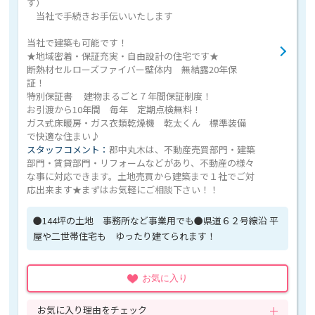
す）
当社で手続きお手伝いいたします
当社で建築も可能です！
★地域密着・保証充実・自由設計の住宅です★
断熱材セルローズファイバー壁体内 無結露20年保
証！
特別保証書 建物まるごと７年間保証制度！
お引渡から10年間 毎年 定期点検無料！
ガス式床暖房・ガス衣類乾燥機 乾太くん 標準装備
で快適な住まい♪
スタッフコメント：
郡中丸木は、不動産売買部門・建築
部門・賃貸部門・リフォームなどがあり、不動産の様々
な事に対応できます。土地売買から建築まで１社でご対
応出来ます★まずはお気軽にご相談下さい！！
●144坪の土地 事務所など事業用でも●県道６２号線沿 平
屋や二世帯住宅も ゆったり建てられます！
お気に入り
お気に入り理由をチェック