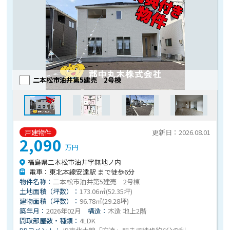
二本松市油井第5建売 2号棟
戸建物件
更新日：2026.08.01
2,090
万円
福島県二本松市油井字無地ノ内
電車：東北本線安達駅 まで徒歩6分
物件名称：
二本松市油井第5建売 2号棟
土地面積（坪数）：
173.06㎡(52.35坪)
建物面積（坪数）：
96.78㎡(29.28坪)
築年月：
2026年02月
構造：
木造 地上2階
間取部屋数・種類：
4LDK