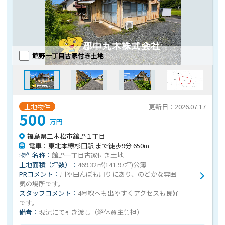
館野一丁目古家付き土地
土地物件
更新日：2026.07.17
500
万円
福島県二本松市舘野１丁目
電車：東北本線杉田駅 まで徒歩9分 650m
物件名称：
館野一丁目古家付き土地
土地面積（坪数）：
469.32㎡(141.97坪)公簿
PRコメント：
川や田んぼも周りにあり、のどかな雰囲
気の場所です。
スタッフコメント：
4号線へも出やすくアクセスも良好
です。
備考：
現況にて引き渡し（解体買主負担）