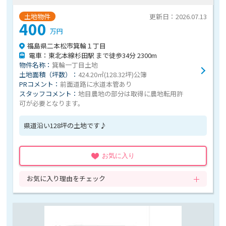
土地物件
更新日：2026.07.13
400
万円
福島県二本松市箕輪１丁目
電車：東北本線杉田駅 まで徒歩34分 2300m
物件名称：
箕輪一丁目土地
土地面積（坪数）：
424.20㎡(128.32坪)公簿
PRコメント：
前面道路に水道本管あり
スタッフコメント：
地目農地の部分は取得に農地転用許
可が必要となります。
県道沿い128坪の土地です♪
お気に入り
お気に入り理由をチェック