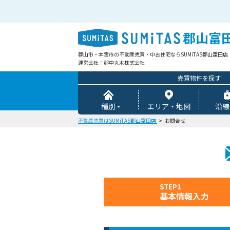
郡山富
郡山市・本宮市の不動産売買・中古住宅ならSUMiTAS郡山富田店
運営会社：郡中丸木株式会社
売買物件を探す
種別
エリア・地図
沿線
不動産売買はSUMiTAS郡山富田店
お問合せ
STEP1
基本情報入力